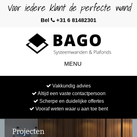
Voor iedere klant de perfecte wand
Bel
+31 6 81482301
MENU
Vakkundig advies
Altijd een vaste contactpersoon
Scherpe en duidelijke offertes
Vooraf weten waar u aan toe bent
Projecten